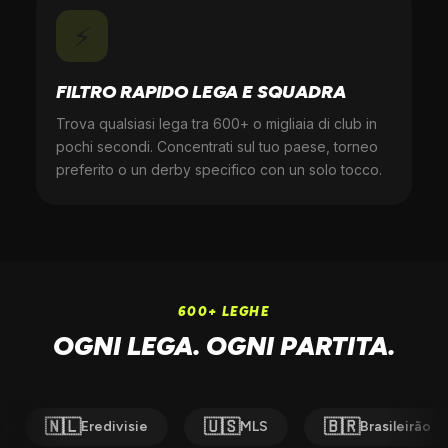
⚡
FILTRO RAPIDO LEGA E SQUADRA
Trova qualsiasi lega tra 600+ o migliaia di club in
pochi secondi. Concentrati sul tuo paese, torneo
preferito o un derby specifico con un solo tocco.
600+ LEGHE
OGNI LEGA. OGNI PARTITA.
🇺🇸
🇧🇷
🇲🇽
divisie
MLS
Brasileirão
Liga