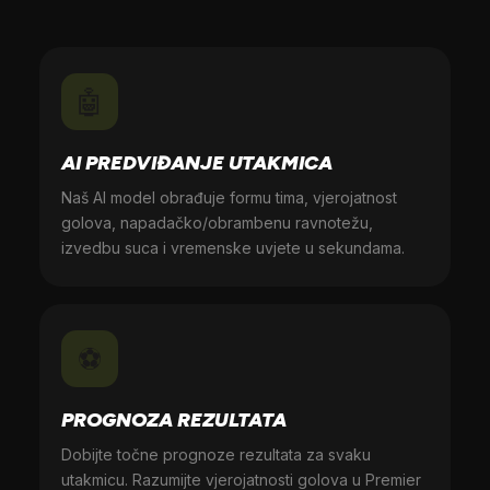
🤖
AI PREDVIĐANJE UTAKMICA
Naš AI model obrađuje formu tima, vjerojatnost
golova, napadačko/obrambenu ravnotežu,
izvedbu suca i vremenske uvjete u sekundama.
⚽
PROGNOZA REZULTATA
Dobijte točne prognoze rezultata za svaku
utakmicu. Razumijte vjerojatnosti golova u Premier