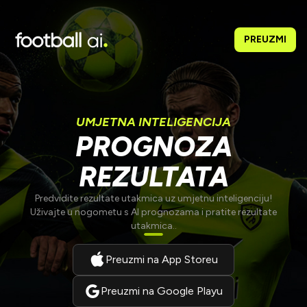
PREUZMI
UMJETNA INTELIGENCIJA
PROGNOZA
REZULTATA
Predvidite rezultate utakmica uz umjetnu inteligenciju!
Uživajte u nogometu s AI prognozama i pratite rezultate
utakmica..
Preuzmi na App Storeu
Preuzmi na Google Playu