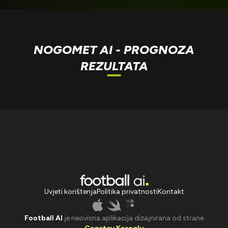
NOGOMET AI - PROGNOZA
REZULTATA
Uvjeti korištenja
Politika privatnosti
Kontakt
Football AI
je neovisna aplikacija dizajnirana od strane