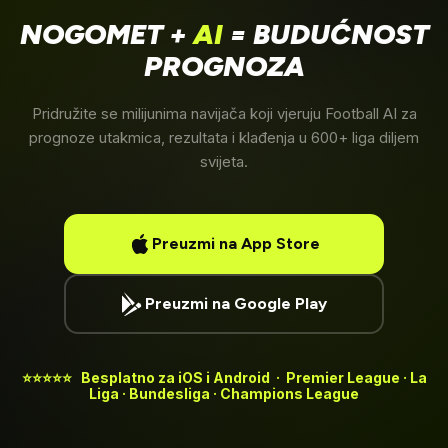
NOGOMET +
AI
= BUDUĆNOST
PROGNOZA
Pridružite se milijunima navijača koji vjeruju Football AI za
prognoze utakmica, rezultata i klađenja u 600+ liga diljem
svijeta.
Preuzmi na App Store
Preuzmi na Google Play
⭐⭐⭐⭐⭐ Besplatno za iOS i Android · Premier League · La
Liga · Bundesliga · Champions League