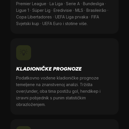
Premier League · La Liga · Serie A · Bundesliga ·
Ligue 1 · Süper Lig · Eredivisie · MLS · Brasileirão ·
Copa Libertadores · UEFA Liga prvaka · FIFA
Svjetski kup · UEFA Euro i stotine više.
💡
KLADIONIČKE PROGNOZE
Podatkovno vođene kladioničke prognoze
temeljene na znanstvenoj analizi. Tržišta
over/under, oba tima postižu gol, hendikep i
izravni pobjednik s punim statističkim
obrazloženjem.